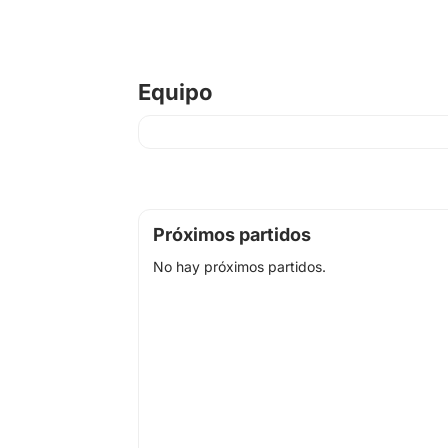
Equipo
Próximos partidos
No hay próximos partidos.