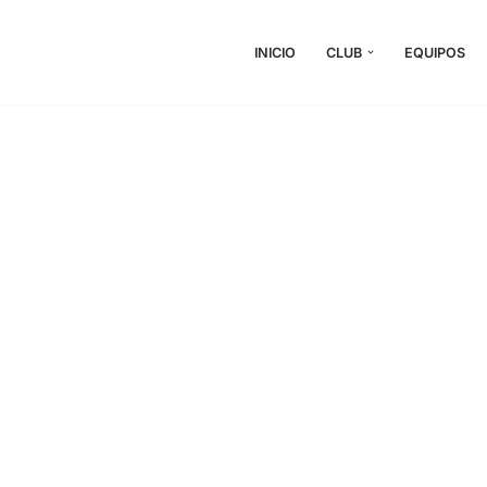
INICIO
CLUB
EQUIPOS