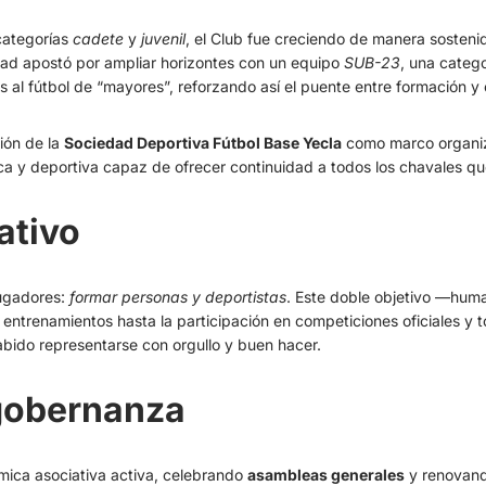
categorías
cadete
y
juvenil
, el Club fue creciendo de manera sosteni
dad apostó por ampliar horizontes con un equipo
SUB-23
, una categ
niles al fútbol de “mayores”, reforzando así el puente entre formación y
ión de la
Sociedad Deportiva Fútbol Base Yecla
como marco organiza
a y deportiva capaz de ofrecer continuidad a todos los chavales que
ativo
jugadores:
formar personas y deportistas
. Este doble objetivo —hum
e entrenamientos hasta la participación en competiciones oficiales y
abido representarse con orgullo y buen hacer.
 gobernanza
mica asociativa activa, celebrando
asambleas generales
y renovand