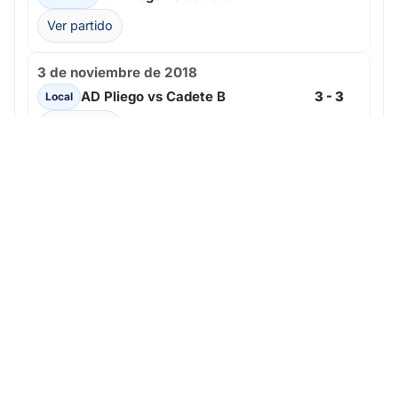
Ver partido
3 de noviembre de 2018
AD Pliego vs Cadete B
3 - 3
Local
Ver partido
5 de mayo de 2017
AD Pliego vs Alevín B
3 - 3
Visitante
Ver partido