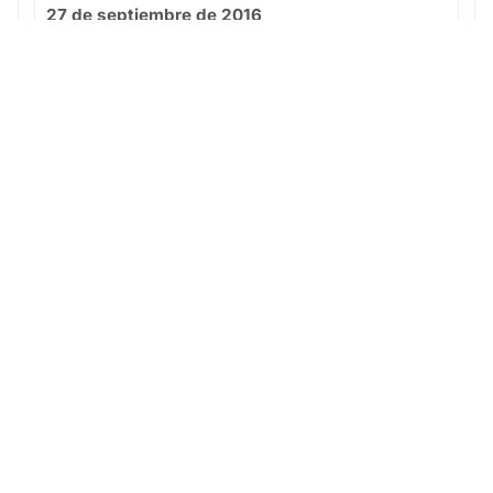
27 de septiembre de 2016
At. Torreño C.F. vs Infantil A
0 - 4
Local
Ver partido
© 2025 · Fútbol Base Yecla es más que un club: es una
escuela de valores, esfuerzo y pasión por el deporte.