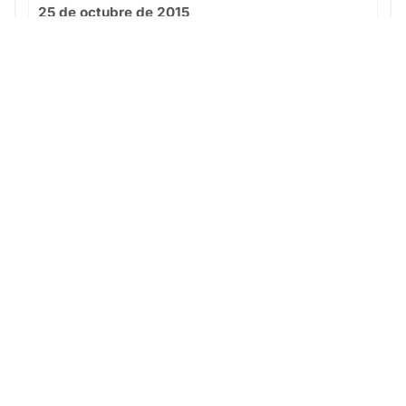
25 de octubre de 2015
E.M.F.B. Jumilla B vs Infantil B
4 - 5
Local
Ver partido
© 2025 · Fútbol Base Yecla es más que un club: es una
escuela de valores, esfuerzo y pasión por el deporte.