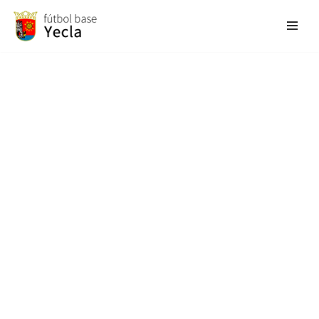
Saltar
al
contenido