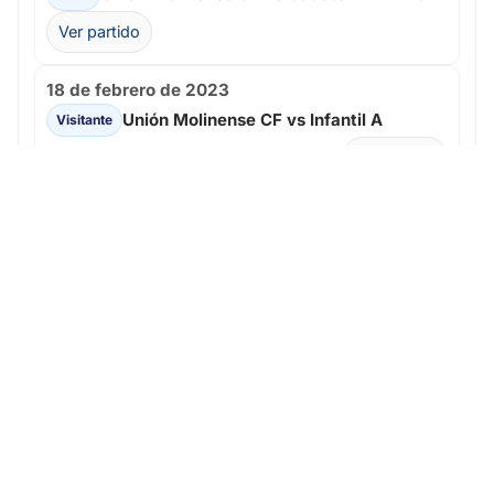
Ver partido
18 de febrero de 2023
Unión Molinense CF vs Infantil A
Visitante
4 - 1
Ver partido
8 de enero de 2023
Unión Molinense CF vs Cadete B
1 - 1
Local
Ver partido