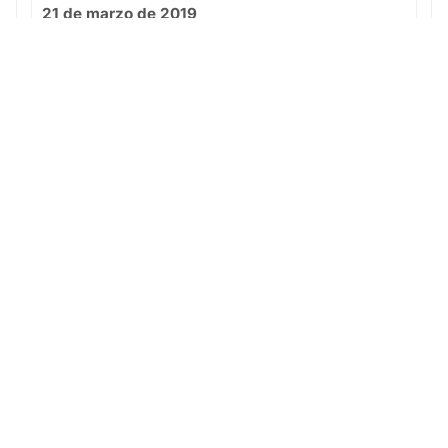
21 de marzo de 2019
Yecla CF vs Cadete B
3 - 3
Visitante
Ver partido
© 2025 · Fútbol Base Yecla es más que un club: es una
escuela de valores, esfuerzo y pasión por el deporte.