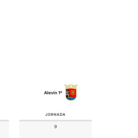
Alevín 1ª
JORNADA
9