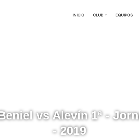
INICIO
CLUB
EQUIPOS
Beniel vs Alevín 1ª - Jor
- 2019