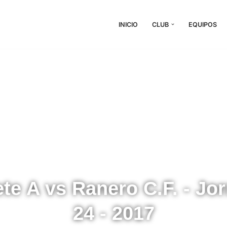
INICIO
CLUB
EQUIPOS
te A vs Ranero C.F. - Jo
24 - 2017