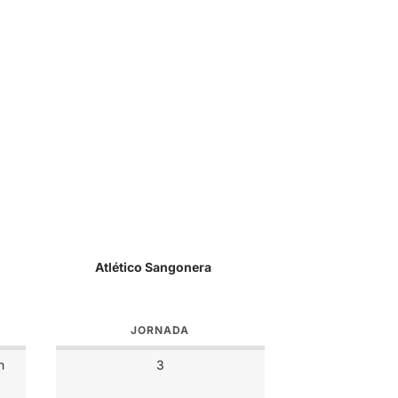
Atlético Sangonera
JORNADA
n
3