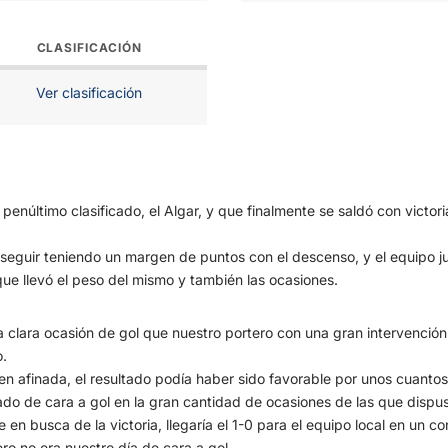
CLASIFICACIÓN
Ver clasificación
penúltimo clasificado, el Algar, y que finalmente se saldó con victo
 seguir teniendo un margen de puntos con el descenso, y el equipo ju
que llevó el peso del mismo y también las ocasiones.
clara ocasión de gol que nuestro portero con una gran intervención c
o.
ien afinada, el resultado podía haber sido favorable por unos cuantos
ado de cara a gol en la gran cantidad de ocasiones de las que dispu
n busca de la victoria, llegaría el 1-0 para el equipo local en un c
ro no era nuestro día de cara a gol.