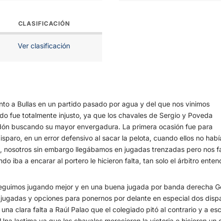
CLASIFICACIÓN
Ver clasificación
nto a Bullas en un partido pasado por agua y del que nos vinimos
ado fue totalmente injusto, ya que los chavales de Sergio y Poveda
tadón buscando su mayor envergadura. La primera ocasión fue para
paro, en un error defensivo al sacar la pelota, cuando ellos no habí
, nosotros sin embargo llegábamos en jugadas trenzadas pero nos fa
o iba a encarar al portero le hicieron falta, tan solo el árbitro entend
, seguimos jugando mejor y en una buena jugada por banda derecha Ge
jugadas y opciones para ponernos por delante en especial dos disp
 una clara falta a Raúl Palao que el colegiado pitó al contrario y a es
Una lastima ya que los chavales merecieron la victoria e hicieron un