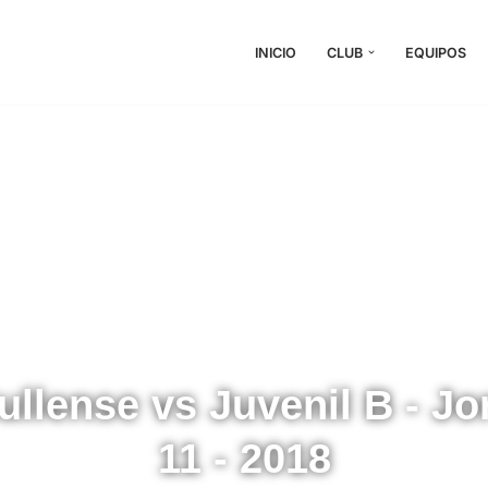
INICIO
CLUB
EQUIPOS
llense vs Juvenil B - J
11 - 2018