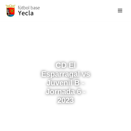
Saltar
al
contenido
CD El
Esparragal vs
Juvenil B -
Jornada 6 -
2023