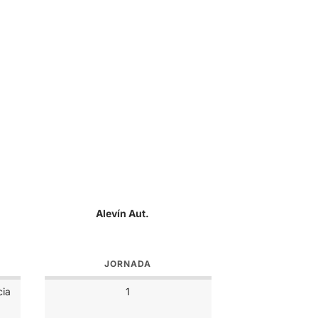
Alevín Aut.
JORNADA
cia
1