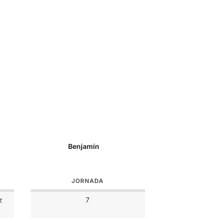
Benjamín
JORNADA
z
7