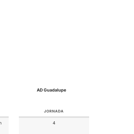
AD Guadalupe
JORNADA
n
4