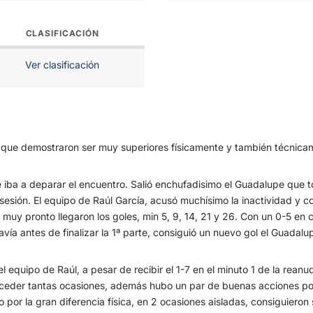
CLASIFICACIÓN
Ver clasificación
s que demostraron ser muy superiores físicamente y también técnica
 que iba a deparar el encuentro. Salió enchufadisimo el Guadalupe que
osesión. El equipo de Raúl García, acusó muchísimo la inactividad 
y muy pronto llegaron los goles, min 5, 9, 14, 21 y 26. Con un 0-5 en
ía antes de finalizar la 1ª parte, consiguió un nuevo gol el Guadalu
l equipo de Raúl, a pesar de recibir el 1-7 en el minuto 1 de la rean
onceder tantas ocasiones, además hubo un par de buenas acciones p
por la gran diferencia física, en 2 ocasiones aisladas, consiguieron 