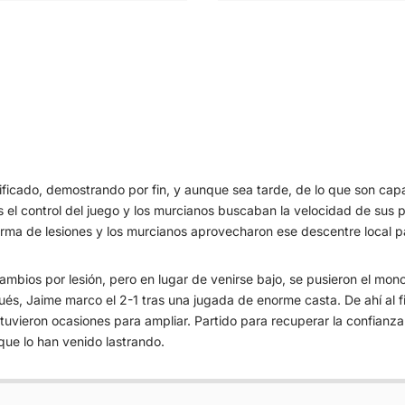
asificado, demostrando por fin, y aunque sea tarde, de lo que son ca
ás el control del juego y los murcianos buscaban la velocidad de su
orma de lesiones y los murcianos aprovecharon ese descentre local pa
ambios por lesión, pero en lugar de venirse bajo, se pusieron el mon
és, Jaime marco el 2-1 tras una jugada de enorme casta. De ahí al fina
tuvieron ocasiones para ampliar. Partido para recuperar la confianza 
ue lo han venido lastrando.