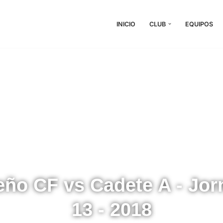
INICIO
CLUB
EQUIPOS
eño CF vs Cadete A - Jor
13 - 2018