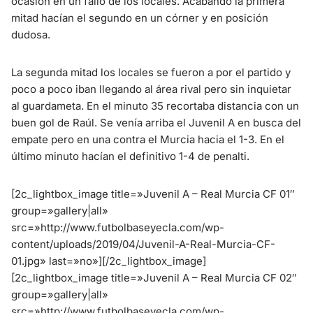
ocasión en un fallo de los locales. Acabando la primera
mitad hacían el segundo en un córner y en posición
dudosa.
La segunda mitad los locales se fueron a por el partido y
poco a poco iban llegando al área rival pero sin inquietar
al guardameta. En el minuto 35 recortaba distancia con un
buen gol de Raúl. Se venía arriba el Juvenil A en busca del
empate pero en una contra el Murcia hacia el 1-3. En el
último minuto hacían el definitivo 1-4 de penalti.
[2c_lightbox_image title=»Juvenil A – Real Murcia CF 01″
group=»gallery|all»
src=»http://www.futbolbaseyecla.com/wp-
content/uploads/2019/04/Juvenil-A-Real-Murcia-CF-
01.jpg» last=»no»][/2c_lightbox_image]
[2c_lightbox_image title=»Juvenil A – Real Murcia CF 02″
group=»gallery|all»
src=»http://www.futbolbaseyecla.com/wp-