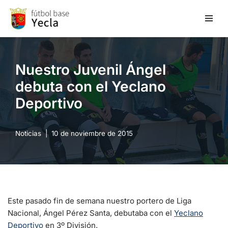
Saltar
al
contenido
Nuestro Juvenil Ángel
debuta con el Yeclano
Deportivo
Noticias
10 de noviembre de 2015
Este pasado fin de semana nuestro portero de Liga
Nacional, Ángel Pérez Santa, debutaba con el
Yeclano
Deportivo
en 3º División.