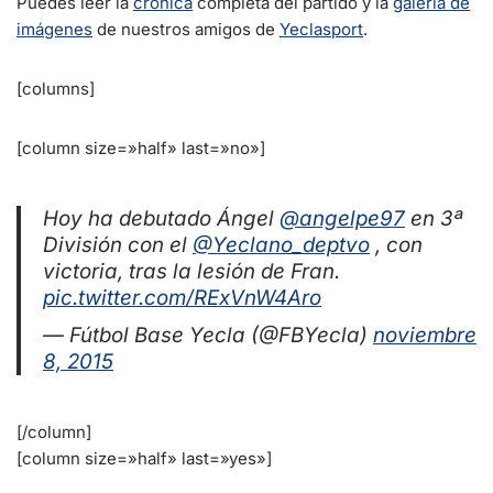
Puedes leer la
crónica
completa del partido y la
galería de
imágenes
de nuestros amigos de
Yeclasport
.
[columns]
[column size=»half» last=»no»]
Hoy ha debutado Ángel
@angelpe97
en 3ª
División con el
@Yeclano_deptvo
, con
victoria, tras la lesión de Fran.
pic.twitter.com/RExVnW4Aro
— Fútbol Base Yecla (@FBYecla)
noviembre
8, 2015
[/column]
[column size=»half» last=»yes»]