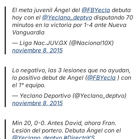
El meta juvenil Ángel del
@FBYecla
debuta
hoy con el
@Yeclano_deptvo
disputando 70
minutos en la victoria por 1-4 ante Nueva
Vanguardia
— Liga Nac.JUV.GX (@Nacional10X)
noviembre 8, 2015
Lo negativo, las 3 lesiones que no ayudan,
lo positivo debut de Angel (
@FBYecla
) con
el 1° equipo.
— Yeclano Deportivo (@Yeclano_deptvo)
noviembre 8, 2015
Min 20, 0-0. Antes David, ahora Fran.
Lesión del portero. Debuta Ángel con el
@Yeclano_deptvo
#DirectoYS