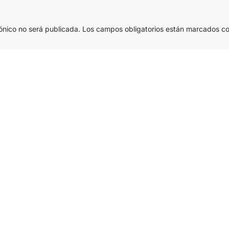
ónico no será publicada.
Los campos obligatorios están marcados c
Correo electrónico
*
Web
electrónico y web en este navegador para la próxima vez que come