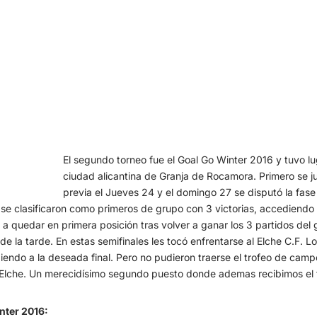
El segundo torneo fue el Goal Go Winter 2016 y tuvo lug
ciudad alicantina de Granja de Rocamora. Primero se ju
previa el Jueves 24 y el domingo 27 se disputó la fase f
y se clasificaron como primeros de grupo con 3 victorias, accediendo a
 a quedar en primera posición tras volver a ganar los 3 partidos del
 de la tarde. En estas semifinales les tocó enfrentarse al Elche C.F. 
diendo a la deseada final. Pero no pudieron traerse el trofeo de ca
c Elche. Un merecidísimo segundo puesto donde ademas recibimos el tr
nter 2016: