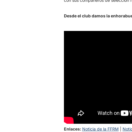
con sus compañeros de selección f
Desde el club damos la enhorabu
Enlaces:
Noticia de la FFRM
|
Noti