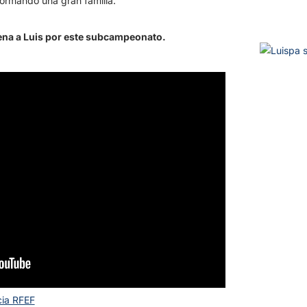
ormando una gran familia.
ena a Luis por este subcampeonato.
cia RFEF